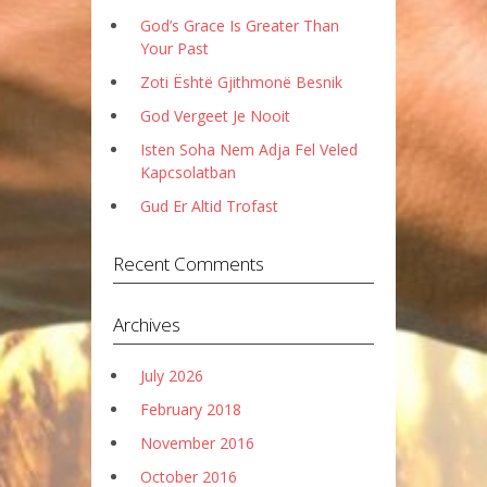
God’s Grace Is Greater Than
Your Past
Zoti Është Gjithmonë Besnik
God Vergeet Je Nooit
Isten Soha Nem Adja Fel Veled
Kapcsolatban
Gud Er Altid Trofast
Recent Comments
Archives
July 2026
February 2018
November 2016
October 2016