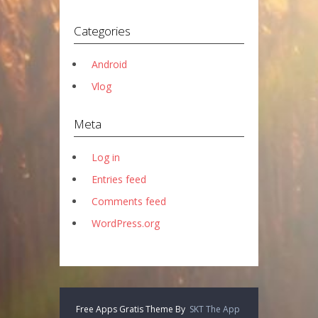
Categories
Android
Vlog
Meta
Log in
Entries feed
Comments feed
WordPress.org
Free Apps Gratis Theme By
SKT The App