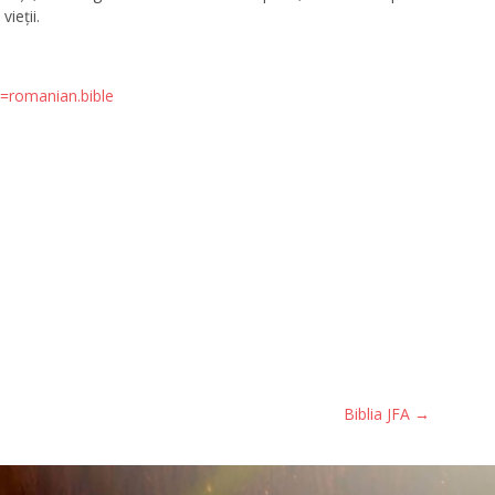
ieții.
d=romanian.bible
Biblia JFA
→