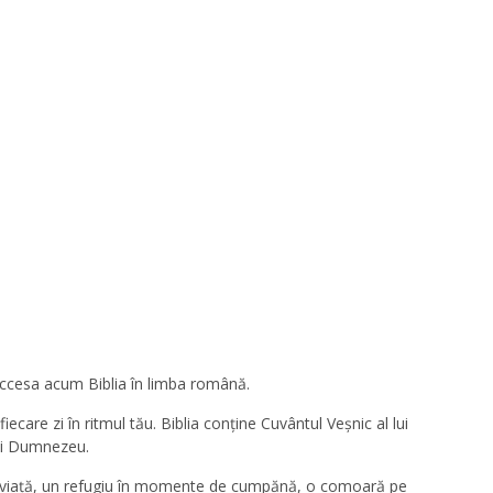
accesa acum Biblia în limba română.
ecare zi în ritmul tău. Biblia conține Cuvântul Veșnic al lui
lui Dumnezeu.
u viață, un refugiu în momente de cumpănă, o comoară pe