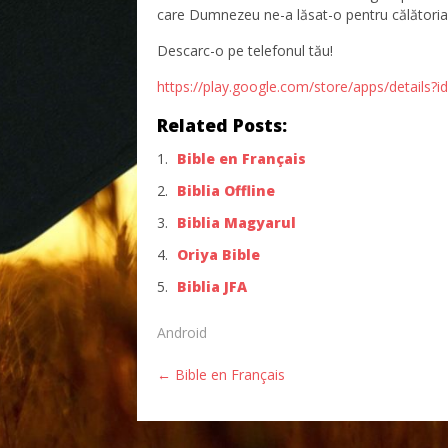
care Dumnezeu ne-a lăsat-o pentru călătoria v
Descarc-o pe telefonul tău!
https://play.google.com/store/apps/details?i
Related Posts:
Bible en Français
Biblia Offline
Biblia Magyarul
Oriya Bible
Biblia JFA
Android
Post
←
Bible en Français
navigation