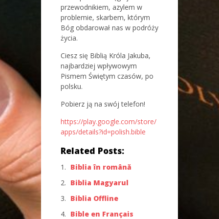
przewodnikiem, azylem w
problemie, skarbem, którym
Bóg obdarował nas w podróży
życia.
Ciesz się Biblią Króla Jakuba,
najbardziej wpływowym
Pismem Świętym czasów, po
polsku.
Pobierz ją na swój telefon!
https://play.google.com/store/
apps/details?id=polish.bible
Related Posts:
Biblia în română
Biblia Magyarul
Biblia Offline
Bible en Français