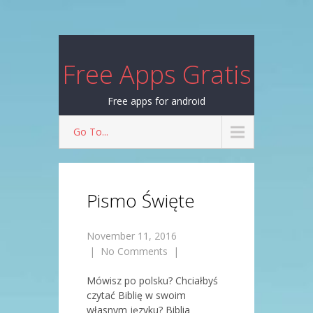
Free Apps Gratis
Free apps for android
Go To...
Pismo Święte
November 11, 2016
|
No Comments
|
Mówisz po polsku? Chciałbyś
czytać Biblię w swoim
własnym języku? Biblia