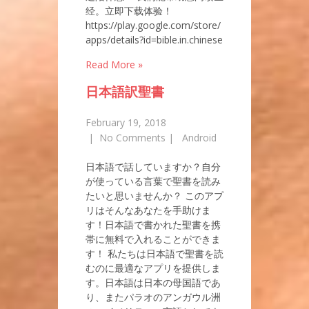
经。立即下载体验！
https://play.google.com/store/
apps/details?id=bible.in.chinese
Read More »
日本語訳聖書
February 19, 2018
|
No Comments
|
Android
日本語で話していますか？自分
が使っている言葉で聖書を読み
たいと思いませんか？ このアプ
リはそんなあなたを手助けま
す！日本語で書かれた聖書を携
帯に無料で入れることができま
す！ 私たちは日本語で聖書を読
むのに最適なアプリを提供しま
す。日本語は日本の母国語であ
り、またパラオのアンガウル洲