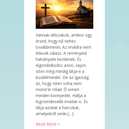
Vannak időszakok, amikor úgy
érzed, hogy túl nehéz
továbbmenni. Az imáidra nem
érkezik válasz. A reményeid
halványulni kezdenek. És
elgondolkodsz azon, vajon
Isten még mindig látja-e a
küzdelmeidet. De az igazság
az, hogy Isten soha nem
mond le rólad. Ő ismeri
minden könnyedet. Hallja a
legcsendesebb imádat is. És
látja azokat a harcokat,
amelyekről senki […]
Read More »