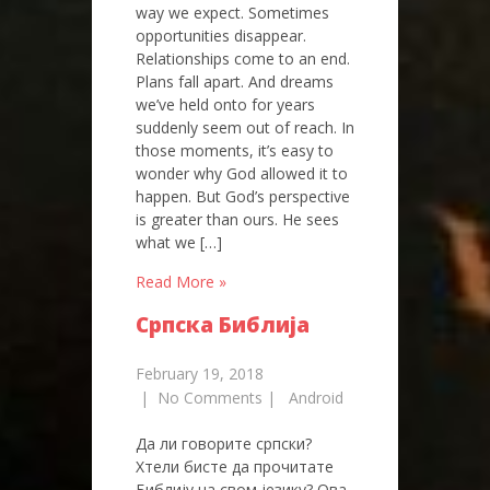
way we expect. Sometimes
opportunities disappear.
Relationships come to an end.
Plans fall apart. And dreams
we’ve held onto for years
suddenly seem out of reach. In
those moments, it’s easy to
wonder why God allowed it to
happen. But God’s perspective
is greater than ours. He sees
what we […]
Read More »
Српска Библија
February 19, 2018
|
No Comments
|
Android
Да ли говорите српски?
Хтели бисте да прочитате
Библију на свом језику? Ова