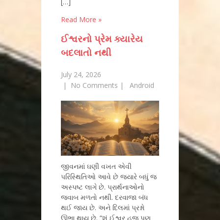
[…]
Read More »
ઈશ્વરનો પ્રેમ ક્યારેય
બદલાતો નથી
July 24, 2026
|
No Comments
|
Android
જીવનમાં ઘણી વખત એવી
પરિસ્થિતિઓ આવે છે જ્યારે બધું જ
અસ્પષ્ટ લાગે છે. પ્રાર્થનાઓનો
જવાબ મળતો નથી. દરવાજા બંધ
થઈ જાય છે. અને દિલમાં પ્રશ્નો
ઊભા થાય છે. “શું ઈશ્વર હજુ પણ