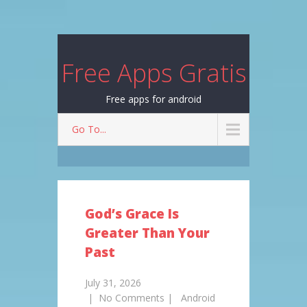
Free Apps Gratis
Free apps for android
Go To...
God’s Grace Is
Greater Than Your
Past
July 31, 2026
|
No Comments
|
Android