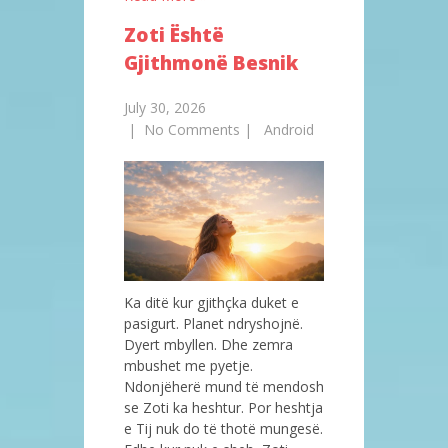
Zoti Është
Gjithmonë Besnik
July 30, 2026
|
No Comments
|
Android
Ka ditë kur gjithçka duket e
pasigurt. Planet ndryshojnë.
Dyert mbyllen. Dhe zemra
mbushet me pyetje.
Ndonjëherë mund të mendosh
se Zoti ka heshtur. Por heshtja
e Tij nuk do të thotë mungesë.