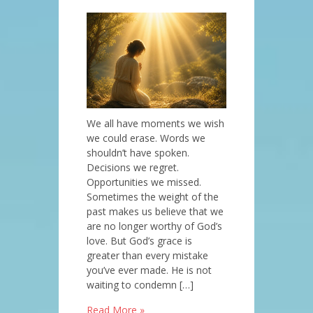
We all have moments we wish
we could erase. Words we
shouldn’t have spoken.
Decisions we regret.
Opportunities we missed.
Sometimes the weight of the
past makes us believe that we
are no longer worthy of God’s
love. But God’s grace is
greater than every mistake
you’ve ever made. He is not
waiting to condemn […]
Read More »