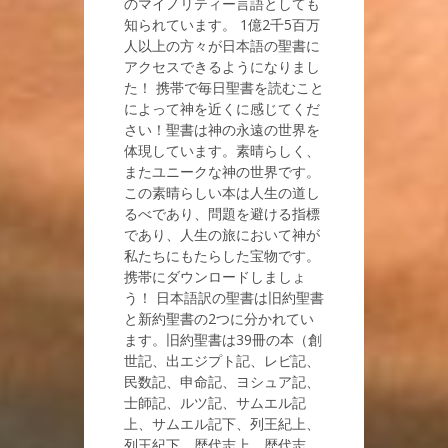
のマイノリティー言語としても
知られています。 1億2千5百万
人以上の方々が日本語の聖書に
アクセスできるようになりまし
た！ 携帯で毎日聖書を読むこと
によって神を近くに感じてくだ
さい！聖書は神の永遠の世界を
体現しています。素晴らしく、
またユニークな神の世界です。
この素晴らしい本は人生の道し
るべであり、問題を避ける指標
であり、人生の旅において神が
私たちにもたらした宝物です。
携帯にダウンロードしましょ
う！ 日本語訳の聖書は旧約聖書
と新約聖書の2つに分かれてい
ます。旧約聖書は39冊の本（創
世記、出エジプト記、レビ記、
民数記、申命記、ヨシュア記、
士師記、ルツ記、サムエル記
上、サムエル記下、列王紀上、
列王紀下、歴代志上、歴代志