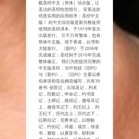
载圣经中文（简体）综合版，让
圣洁的圣经给您指引。 安装这款
优质实用的应用程序：圣经中文
版！ 此中文综合版是新兴教徒所
使用的圣经译本。于1919年首次
出版发行。 它不只有繁体，也有
简体中文版。现于香港，台湾和
大陆发行。 《新约》 于2006年
完成修正；圣经则于2010年完成
整体修正。 我们为您提供完整的
中文版圣经，当中包括《旧约》
与《新约》。 《旧约》主要以希
伯来语和亚拉姆语编写，共有39
卷书: 创世记，出埃及记，利末
记，民数记，申命记，约书亚
记，士师记，路得记，撒母耳记
上，撒母耳记下，列王纪上，列
王纪下，历代志上，历代志下，
以斯拉记，尼希米记，以斯帖
记，约伯记，诗篇，箴言，传道
书，雅歌，以赛亚书，耶利米