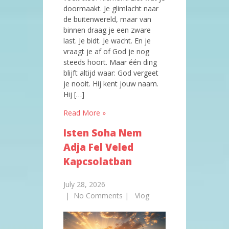
doormaakt. Je glimlacht naar
de buitenwereld, maar van
binnen draag je een zware
last. Je bidt. Je wacht. En je
vraagt je af of God je nog
steeds hoort. Maar één ding
blijft altijd waar: God vergeet
je nooit. Hij kent jouw naam.
Hij […]
Read More »
Isten Soha Nem
Adja Fel Veled
Kapcsolatban
July 28, 2026
|
No Comments
|
Vlog