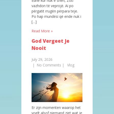
Edhe kur nuk e sheh, Zoti
vazhdon të veprojë. Ai po
përgatit rrugën përpara teje.
Po hap mundësi që ende nuk i
[…]
Read More »
God Vergeet Je
Nooit
July 29, 2026
|
No Comments
|
Vlog
Er zijn momenten waarop het
voelt alsof niemand ziet wat je