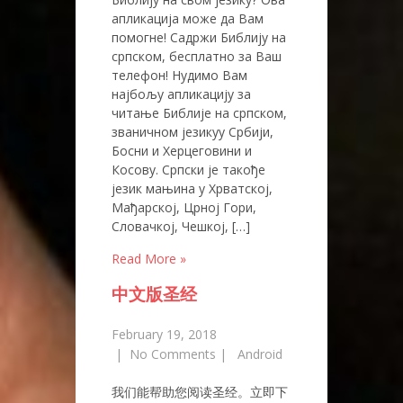
апликација може да Вам
помогне! Садржи Библију на
српском, бесплатно за Ваш
телефон! Нудимо Вам
најбољу апликацију за
читање Библије на српском,
званичном језикуу Србији,
Босни и Херцеговини и
Косову. Српски је такође
језик мањина у Хрватској,
Мађарској, Црној Гори,
Словачкој, Чешкој, […]
Read More »
中文版圣经
February 19, 2018
|
No Comments
|
Android
我们能帮助您阅读圣经。立即下