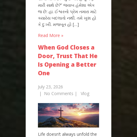
મારી સાથે છે?” જવાબ હંમેશા એક
જ છે: હા. ઈશ્વરનો પ્રેમ તમારા માટે
ક્યારેય બદલાતો નથી. તમે ખુશ હો
કે દુઃખી. મજબૂત હો […]
Read More »
When God Closes a
Door, Trust That He
Is Opening a Better
One
July 23, 2026
|
No Comments
|
Vlog
Life doesn’t always unfold the