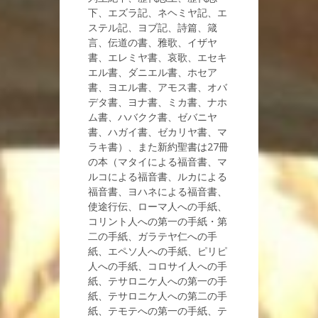
下、エズラ記、ネヘミヤ記、エ
ステル記、ヨブ記、詩篇、箴
言、伝道の書、雅歌、イザヤ
書、エレミヤ書、哀歌、エセキ
エル書、ダニエル書、ホセア
書、ヨエル書、アモス書、オバ
デタ書、ヨナ書、ミカ書、ナホ
ム書、ハバクク書、ゼバニヤ
書、ハガイ書、ゼカリヤ書、マ
ラキ書）、また新約聖書は27冊
の本（マタイによる福音書、マ
ルコによる福音書、ルカによる
福音書、ヨハネによる福音書、
使途行伝、ローマ人への手紙、
コリント人への第一の手紙・第
二の手紙、ガラテヤ仁への手
紙、エペソ人への手紙、ピリピ
人への手紙、コロサイ人への手
紙、テサロニケ人への第一の手
紙、テサロニケ人への第二の手
紙、テモテへの第一の手紙、テ