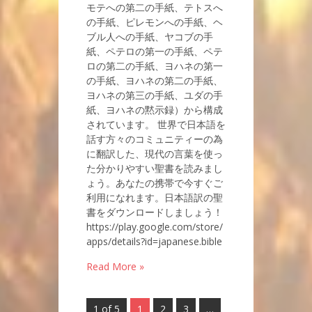
モテへの第二の手紙、テトスへ
の手紙、ピレモンへの手紙、ヘ
ブル人への手紙、ヤコブの手
紙、ペテロの第一の手紙、ペテ
ロの第二の手紙、ヨハネの第一
の手紙、ヨハネの第二の手紙、
ヨハネの第三の手紙、ユダの手
紙、ヨハネの黙示録）から構成
されています。 世界で日本語を
話す方々のコミュニティーの為
に翻訳した、現代の言葉を使っ
た分かりやすい聖書を読みまし
ょう。あなたの携帯で今すぐご
利用になれます。日本語訳の聖
書をダウンロードしましょう！
https://play.google.com/store/
apps/details?id=japanese.bible
Read More »
1 of 5
1
2
3
…