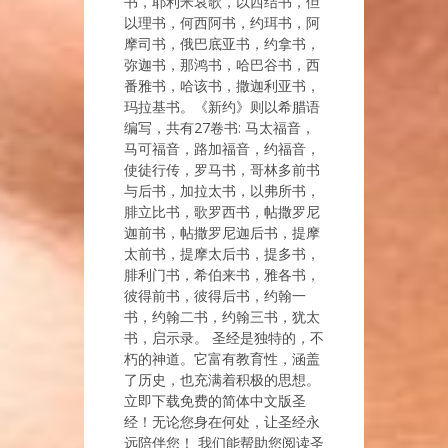
书，耶利米哀歌，以西结书，但
以理书，何西阿书，约珥书，阿
摩司书，俄巴底亚书，约拿书，
弥迦书，那鸿书，哈巴谷书，西
番雅书，哈该书，撒迦利亚书，
玛拉基书。《新约》则以希腊语
编写，共有27卷书: 马太福音，
马可福音，路加福音，约福音，
使徒行传，罗马书，哥林多前书
与后书，加拉太书，以弗所书，
腓立比书，歌罗西书，帖撒罗尼
迦前书，帖撒罗尼迦后书，提摩
太前书，提摩太后书，提多书，
腓利门书，希伯来书，雅各书，
彼得前书，彼得后书，约翰一
书，约翰二书，约翰三书，犹太
书，启示录。 圣经是独特的，不
朽的神道。它富有教育性，涵盖
了历史，也充满着积极的思想。
立即下载免费的简体中文版圣
经！无论您身在何处，让圣经永
远陪伴您！ 我们能帮助您阅读圣