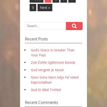
5
Next »
Recent Posts
God’s Grace Is Greater Than
Your Past
Zoti Është Gjithmonë Besnik
God Vergeet Je Nooit
Isten Soha Nem Adja Fel Veled
Kapcsolatban
Gud Er Altid Trofast
Recent Comments