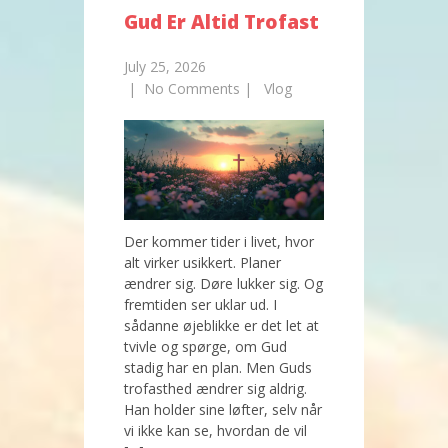
Gud Er Altid Trofast
July 25, 2026
|
No Comments
|
Vlog
Der kommer tider i livet, hvor
alt virker usikkert. Planer
ændrer sig. Døre lukker sig. Og
fremtiden ser uklar ud. I
sådanne øjeblikke er det let at
tvivle og spørge, om Gud
stadig har en plan. Men Guds
trofasthed ændrer sig aldrig.
Han holder sine løfter, selv når
vi ikke kan se, hvordan de vil