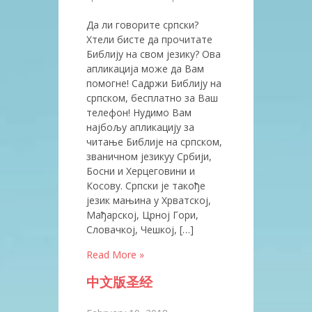
Да ли говорите српски?
Хтели бисте да прочитате
Библију на свом језику? Ова
апликација може да Вам
помогне! Садржи Библију на
српском, бесплатно за Ваш
телефон! Нудимо Вам
најбољу апликацију за
читање Библије на српском,
званичном језикуу Србији,
Босни и Херцеговини и
Косову. Српски је такође
језик мањина у Хрватској,
Мађарској, Црној Гори,
Словачкој, Чешкој, […]
Read More »
中文版圣经