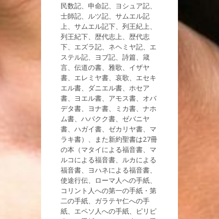
民数記、申命記、ヨシュア記、
士師記、ルツ記、サムエル記
上、サムエル記下、列王紀上、
列王紀下、歴代志上、歴代志
下、エズラ記、ネヘミヤ記、エ
ステル記、ヨブ記、詩篇、箴
言、伝道の書、雅歌、イザヤ
書、エレミヤ書、哀歌、エセキ
エル書、ダニエル書、ホセア
書、ヨエル書、アモス書、オバ
デタ書、ヨナ書、ミカ書、ナホ
ム書、ハバクク書、ゼバニヤ
書、ハガイ書、ゼカリヤ書、マ
ラキ書）、また新約聖書は27冊
の本（マタイによる福音書、マ
ルコによる福音書、ルカによる
福音書、ヨハネによる福音書、
使途行伝、ローマ人への手紙、
コリント人への第一の手紙・第
二の手紙、ガラテヤ仁への手
紙、エペソ人への手紙、ピリピ