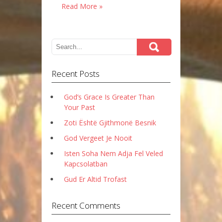
Read More »
Recent Posts
God’s Grace Is Greater Than
Your Past
Zoti Është Gjithmonë Besnik
God Vergeet Je Nooit
Isten Soha Nem Adja Fel Veled
Kapcsolatban
Gud Er Altid Trofast
Recent Comments