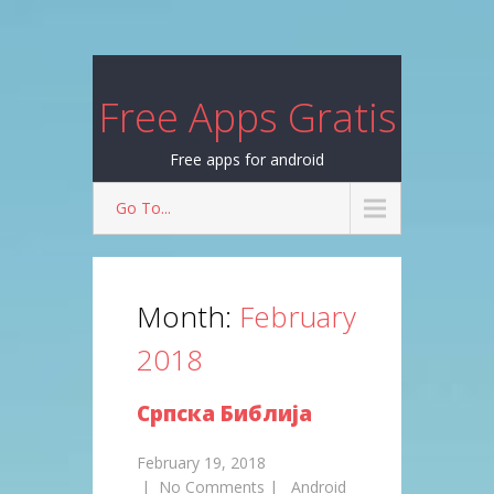
Free Apps Gratis
Free apps for android
Go To...
Month:
February
2018
Српска Библија
February 19, 2018
|
No Comments
|
Android