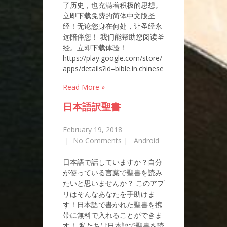
了历史，也充满着积极的思想。
立即下载免费的简体中文版圣
经！无论您身在何处，让圣经永
远陪伴您！ 我们能帮助您阅读圣
经。立即下载体验！
https://play.google.com/store/
apps/details?id=bible.in.chinese
Read More »
日本語訳聖書
February 19, 2018
|
No Comments
|
Android
日本語で話していますか？自分
が使っている言葉で聖書を読み
たいと思いませんか？ このアプ
リはそんなあなたを手助けま
す！日本語で書かれた聖書を携
帯に無料で入れることができま
す！ 私たちは日本語で聖書を読