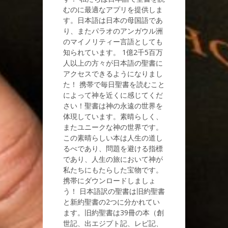
むのに最適なアプリを提供しま
す。日本語は日本の母国語であ
り、またパラオのアンガウル洲
のマイノリティー言語としても
知られています。 1億2千5百万
人以上の方々が日本語の聖書に
アクセスできるようになりまし
た！ 携帯で毎日聖書を読むこと
によって神を近くに感じてくだ
さい！聖書は神の永遠の世界を
体現しています。素晴らしく、
またユニークな神の世界です。
この素晴らしい本は人生の道し
るべであり、問題を避ける指標
であり、人生の旅において神が
私たちにもたらした宝物です。
携帯にダウンロードしましょ
う！ 日本語訳の聖書は旧約聖書
と新約聖書の2つに分かれてい
ます。旧約聖書は39冊の本（創
世記、出エジプト記、レビ記、