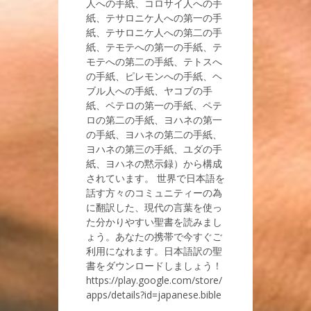
人への手紙、コロサイ人への手
紙、テサロニケ人への第一の手
紙、テサロニケ人への第二の手
紙、テモテへの第一の手紙、テ
モテへの第二の手紙、テトスへ
の手紙、ピレモンへの手紙、ヘ
ブル人への手紙、ヤコブの手
紙、ペテロの第一の手紙、ペテ
ロの第二の手紙、ヨハネの第一
の手紙、ヨハネの第二の手紙、
ヨハネの第三の手紙、ユダの手
紙、ヨハネの黙示録）から構成
されています。 世界で日本語を
話す方々のコミュニティーの為
に翻訳した、現代の言葉を使っ
た分かりやすい聖書を読みまし
ょう。あなたの携帯で今すぐご
利用になれます。日本語訳の聖
書をダウンロードしましょう！
https://play.google.com/store/
apps/details?id=japanese.bible