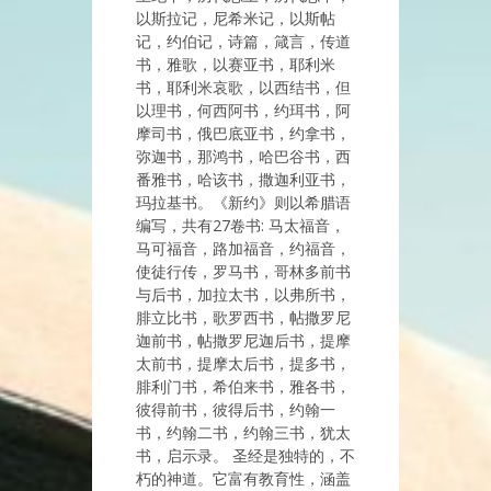
以斯拉记，尼希米记，以斯帖
记，约伯记，诗篇，箴言，传道
书，雅歌，以赛亚书，耶利米
书，耶利米哀歌，以西结书，但
以理书，何西阿书，约珥书，阿
摩司书，俄巴底亚书，约拿书，
弥迦书，那鸿书，哈巴谷书，西
番雅书，哈该书，撒迦利亚书，
玛拉基书。《新约》则以希腊语
编写，共有27卷书: 马太福音，
马可福音，路加福音，约福音，
使徒行传，罗马书，哥林多前书
与后书，加拉太书，以弗所书，
腓立比书，歌罗西书，帖撒罗尼
迦前书，帖撒罗尼迦后书，提摩
太前书，提摩太后书，提多书，
腓利门书，希伯来书，雅各书，
彼得前书，彼得后书，约翰一
书，约翰二书，约翰三书，犹太
书，启示录。 圣经是独特的，不
朽的神道。它富有教育性，涵盖